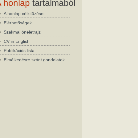
A honlap
tartalmából
A honlap célkitűzései
Elérhetőségek
Szakmai önéletrajz
CV in English
Publikációs lista
Elmélkedésre szánt gondolatok