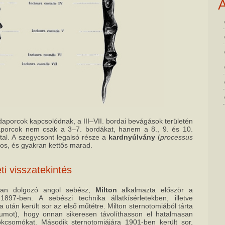
daporcok kapcsolódnak, a III–VII. bordai bevágások területén
aporcok nem csak a 3–7. bordákat, hanem a 8., 9. és 10.
tal. A szegycsont legalsó része a
kardnyúlvány
(
processus
cos, és gyakran kettős marad.
ti visszatekintés
mban dolgozó angol sebész,
Milton
alkalmazta először a
 1897-ben. A sebészi technika állatkísérletekben, illetve
után került sor az első műtétre. Milton sternotomiából tárta
inumot), hogy onnan sikeresen távolíthasson el hatalmasan
csomókat. Második sternotomiájára 1901-ben került sor,