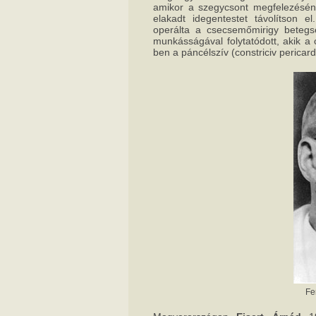
amikor a szegycsont megfelezésén 
elakadt idegentestet távolítson e
operálta a csecsemőmirigy betegs
munkásságával folytatódott, akik a 
ben a páncélszív (constriciv pericar
Fe