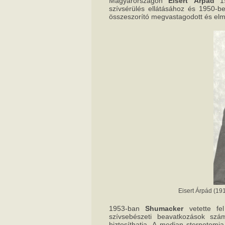
Magyarországon
Eisert Árpád
19
szívsérülés ellátásához és 1950-be
összeszorító megvastagodott és elmes
Eisert Árpád (19
1953-ban
Shumacker
vetette fel
szívsebészeti beavatkozások szá
biztosíthatja. A median sternotom