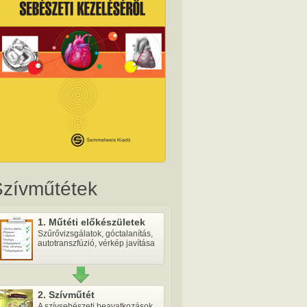
Szívműtétek
1. Műtéti előkészületek
Szűrővizsgálatok, góctalanítás,
autotranszfúzió, vérkép javítása
2. Szívműtét
A szívsebészeti beavatkozások