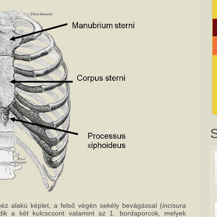
péz alakú képlet, a felső végén sekély bevágással (
incisura
dik a két kulcscsont valamint az 1. bordaporcok, melyek