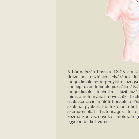
A bőrmetszés hossza 13-25 cm közö
illetve az esztétikai elvárások k
megoldások nem igénylik a szegycs
esetleg alsó felének parciális átv
megoldások technikai kivitele
ministernotomiának nevezzük. Ezeke
csak speciális műtéti típusoknál 
szakmai gyakorlat birtokában lehet 
szempontokat. Biztonságos feltá
kozmetikai viszonyokat preferáló 
figyelembe kell venni!