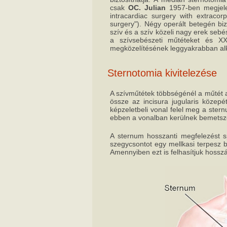
csak
OC. Julian
1957-ben megjelen
intracardiac surgery with extracorp
surgery"). Négy operált betegén biz
szív és a szív közeli nagy erek sebés
a szívsebészeti műtéteket és X
megközelítésének leggyakrabban alka
Sternotomia kivitelezése
A szívműtétek többségénél a műtét a 
össze az incisura jugularis közepé
képzeletbeli vonal felel meg a ster
ebben a vonalban kerülnek bemetsz
A sternum hosszanti megfelezést s
szegycsontot egy mellkasi terpesz be
Amennyiben ezt is felhasítjuk hosszá