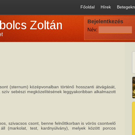
Főoldal
Hírek
Betegekn
Bejelentkezés
Név:
ont (sternum) középvonalban történő hosszanti átvágását,
ja szív sebészi megközelítésének leggyakoribban alkalmazott
pos, szivacsos csont, benne felnőttkorban is vörös csontvelő
áll (markolat, test, kardnyúlvány), melyek között porcos