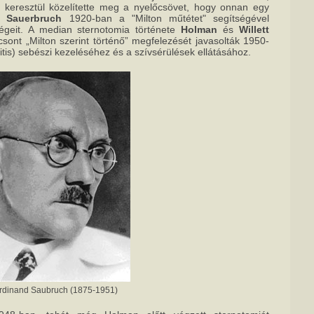
keresztül közelítette meg a nyelőcsövet, hogy onnan egy
l.
Sauerbruch
1920-ban a "Milton műtétet" segítségével
égeit. A median sternotomia története
Holman
és
Willett
csont „Milton szerint történő” megfelezését javasolták 1950-
ditis) sebészi kezeléséhez és a szívsérülések ellátásához.
rdinand Saubruch (1875-1951)