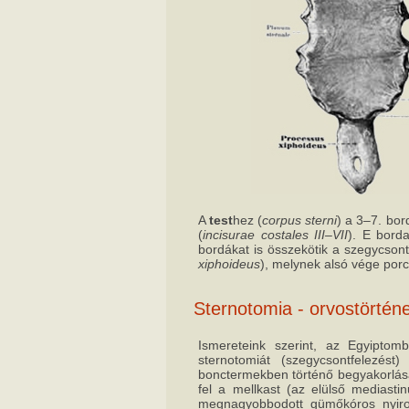
A
test
hez (
corpus sterni
) a 3–7. bor
(
incisurae costales III–VII
). E bord
bordákat is összekötik a szegycsont
xiphoideus
), melynek alsó vége por
Sternotomia - orvostörténe
Ismereteink szerint, az Egyipto
sternotomiát (szegycsontfelezést)
bonctermekben történő begyakorlása 
fel a mellkast (az elülső mediast
megnagyobbodott gümőkóros nyirok