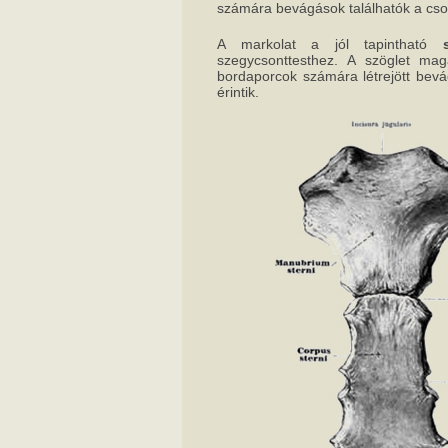
számára bevágások találhatók a cso
A markolat a jól tapintható
szegycsonttesthez. A szöglet ma
bordaporcok számára létrejött bevá
érintik.