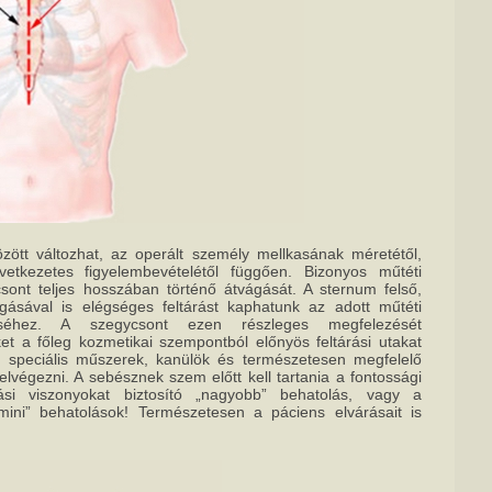
tt változhat, az operált személy mellkasának méretétől,
övetkezetes figyelembevételétől függően. Bizonyos műtéti
ont teljes hosszában történő átvágását. A sternum felső,
ágásával is elégséges feltárást kaphatunk az adott műtéti
zéséhez. A szegycsont ezen részleges megfelezését
t a főleg kozmetikai szempontból előnyös feltárási utakat
és speciális műszerek, kanülök és természetesen megfelelő
elvégezni. A sebésznek szem előtt kell tartania a fontossági
rási viszonyokat biztosító „nagyobb” behatolás, vagy a
„mini” behatolások! Természetesen a páciens elvárásait is