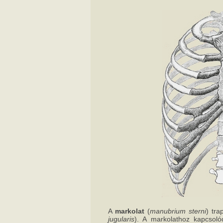
A
markolat
(
manubrium sterni
) tra
jugularis
). A markolathoz kapcsoló