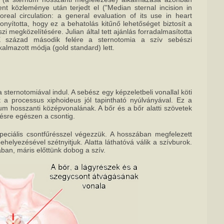
t közleménye után terjedt el ("Median sternal incision in
oreal circulation: a general evaluation of its use in heart
onyította, hogy ez a behatolás kitűnő lehetőséget biztosít a
zi megközelítésére. Julian által tett ajánlás forradalmasította
X század második felére a sternotomia a szív sebészi
lmazott módja (gold standard) lett.
sternotomiával indul. A sebész egy képzeletbeli vonallal köti
t a processus xiphoideus jól tapintható nyúlványával. Ez a
num hosszanti középvonalának. A bőr és a bőr alatti szövetek
ésre egészen a csontig.
peciális csontfűrésszel végezzük. A hosszában megfelezett
helyezésével szétnyitjuk. Alatta láthatóvá válik a szívburok.
ban, máris előttünk dobog a szív.