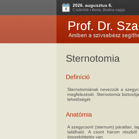
2026. augusztus 6.
6
Csütörtök •
Berta, Bettina
napja
Sternotomia
Definíció
Sternotomiának nevezzük a szegycs
megfelezését. Sternotomia biztosít
lehetőségét.
Anatómia
A szegycsont (sternum) páratlan, la
található. A csont három részből 
összeköttetés van.