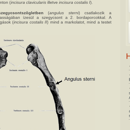
nton (
incisura clavicularis
illetve
incisura costalis I
).
szegycsontszögletben
(
angulus sterni
) csatlakozik a
gasságában ízesül a szegycsont a 2. bordaporcokkal. A
gások (
incisura costalis II
) mind a markolatot, mind a testet
H