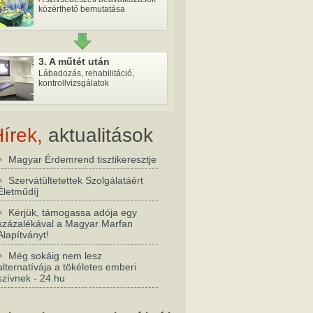
közérthető bemutatása
3. A műtét után
Lábadozás, rehabilitáció,
kontrollvizsgálatok
írek,
aktualitások
Magyar Érdemrend tisztikeresztje
Szervátültetettek Szolgálatáért
Életműdíj
Kérjük, támogassa adója egy
százalékával a Magyar Marfan
Alapítványt!
Még sokáig nem lesz
alternatívája a tökéletes emberi
szívnek - 24.hu