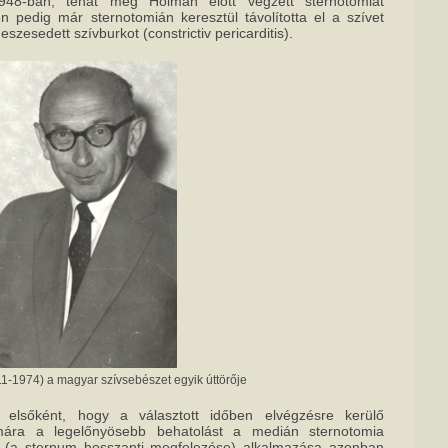
48-ban, tehát még Holman előtt végzett sternotomiát
n pedig már sternotomián keresztül távolította el a szívet
zesedett szívburkot (constrictiv pericarditis).
11-1974) a magyar szívsebészet egyik úttörője
 elsőként, hogy a választott időben elvégzésre kerülő
mára a legelőnyösebb behatolást a medián sternotomia
ia (a sternum hosszanti megfelezése) alkalmazása azonban