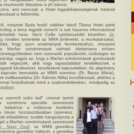
 a résztvevők létszáma is jól tükrözi,
kozóra, ami nemcsak a Hotel fogadóképességének határait
zásait is felülmúlta.
ől, melynek Buda festői vidékén fekvő Tiliana Hotel adott
zínűleg a téma legjobb ismerői is sok hasznos információval
érhettek haza. Varró Csilla nyitóbeszédét követően,
Dr.
án
röviden ismertette az MMA történetét, a munkatársakat.
ábbá, hogy azon eredmények fenntartásához, miszerint
 a Marfan szindrómások várható élettartama erősen
 tünetegyüttesben nem szenvedő populációét, szükséges az
lizációja, vagyis az, hogy a Marfan szindrómások gondozását
sták végezzék, akik nagy tapasztalattal rendelkeznek a
egyedi kérdéseivel, kezelésével kapcsolatban. Az alapítvány
 kapcsán bemutatta az MMA szemész (Dr. Bausz Mária),
k mellkassebész (Dr. Kálmán Attila) konziliáriusait, akikhez a
H
mmal fordulhatnak mind a szakrendeléseken, mindpedig az
ovatában
.
 szemről tudni kell" címmel tartott
 a szindróma speciális szemészeti
e, beleértve a műlencse beültetés
ani István hozzászólásában (szemész,
bbi előadókhoz, tovább hangsúlyozta a
égét a Marfan szindrómások szemészeti
r. Nagy Zsolt
, az MMA genetikus
indróma genetikai hátterét, a genetikai