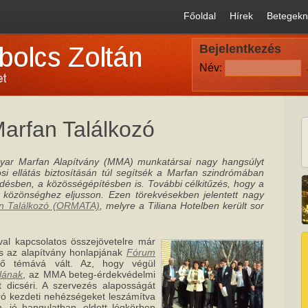
Főoldal
Hírek
Betegekn
Bejelentkezés
Név:
arfan Találkozó
gyar Marfan Alapítvány (MMA) munkatársai nagy hangsúlyt
osi ellátás biztosításán túl segítsék a Marfan szindrómában
edésben, a közösségépítésben is. További célkitűzés, hogy a
b közönséghez eljusson. Ezen törekvésekben jelentett nagy
an Találkozó (ORMATA)
, melyre a Tiliana Hotelben került sor
al kapcsolatos összejövetelre már
 s az alapítvány honlapjának
Fórum
rő témává vált. Az, hogy végül
llának
, az MMA beteg-érdekvédelmi
 dicséri. A szervezés alaposságát
pró kezdeti nehézségeket leszámítva
, jó hangulatban, oldott légkörben