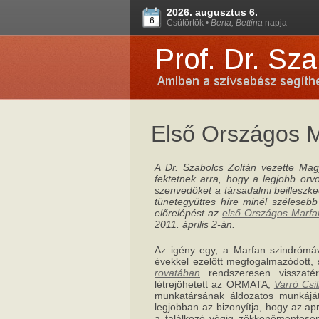
2026. augusztus 6.
6
Csütörtök •
Berta, Bettina
napja
Első Országos M
A Dr. Szabolcs Zoltán vezette Ma
fektetnek arra, hogy a legjobb orv
szenvedőket a társadalmi beilleszk
tünetegyüttes híre minél széleseb
előrelépést az
első Országos Marf
2011. április 2-án.
Az igény egy, a Marfan szindrómáv
évekkel ezelőtt megfogalmazódott,
rovatában
rendszeresen visszaté
létrejöhetett az ORMATA,
Varró Csi
munkatársának áldozatos munkáját
legjobban az bizonyítja, hogy az a
a találkozó végig zökkenőmentesen