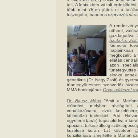
telt. A fentiekben vázolt érdeklődést
több mint 75-en jöttek el a talál
feszegette, hanem a szervezők várako
A rendezvényr
otthont, valós
gazdagodva t
Szabolcs Zolt
Kiemelte tov
napjainkban
megközelíti a
ellátás centra
azon speciali
tünetegyüttes 
elnöke ennek
genetikus (Dr. Nagy Zsolt) és gyerme
tünetegyüttesben szenvedők bizalo
MMA honlapjának
Orvos válaszol r
Dr. Bausz Mária
"Amit a Marfanos
előadást, melyben rávilágított
vonatkozásaira, azok kezelésér
különböző technikáit. Prof. Hatv
egyetemi tanár) kapcsolódva a korá
speciális felkészültség szükségess
kezelése során. Ezt követően
D
konziliáriusa ismertette a Marfan sz