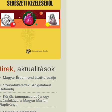
írek,
aktualitások
Magyar Érdemrend tisztikeresztje
Szervátültetettek Szolgálatáért
Életműdíj
Kérjük, támogassa adója egy
százalékával a Magyar Marfan
Alapítványt!