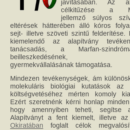
javításában. Az al
célkitűzése a Mar
jellemző súlyos szí
eltérések hátterében álló kóros foly
sejt- illetve szöveti szintű felderítés
kiemelendő az alapítvány tevéke
tanácsadás, a Marfan-szindróm
beilleszkedésének, csalá
gyermekvállalásának támogatása.
Mindezen tevékenységek, ám különösk
molekuláris biológiai kutatások az
költségvetéséhez mérten komoly kia
Ezért szeretnénk kérni honlap minden
hogy amennyiben teheti, segítse
Alapítványt a fent kiemelt, illetve a
Okiratában
foglalt célok megvalós