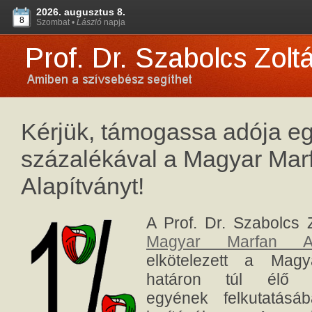
2026. augusztus 8.
8
Szombat •
László
napja
Kérjük, támogassa adója e
százalékával a Magyar Mar
Alapítványt!
A Prof. Dr. Szabolcs Z
Magyar Marfan Ala
elkötelezett a Mag
határon túl élő M
egyének felkutatásáb