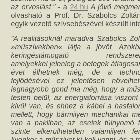
az orvoslást."
- a
24.hu
A jövő megmen
olvasható a Prof. Dr. Szabolcs Zoltá
egyik vezető szívsebészével készült inte
"A realitásoknál maradva Szabolcs Zol
»műszívekben« látja a jövőt. Azok
keringéstámogató rendszerek
amelyekkel jelenleg a betegek átlagosa
évet élhetnek még, de a techno
fejlődésével ez jelentősen növelhe
legnagyobb gond ma még, hogy a műs
testen belül, az energiaforrása viszon
kívül van, és ehhez a kábel a hasfalon
mellett, hogy bármilyen mechanikai 
van a pakliban, az esetek túlnyomó 
szinte elkerülhetetlen valamilyen fe
Ilyenkor a műszívet ki kell venni, és a