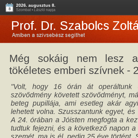
2026. augusztus 8.
8
Szombat •
László
napja
Még sokáig nem lesz alt
tökéletes emberi szívnek - 
"Volt, hogy 16 órán át operáltunk 
szövődmény követett szövődményt, már 
beteg pupillája, ami esetleg akár agy
lehetett volna. Szusszantunk egyet, és f
A 24. órában a Jóisten megfogta a kez
tudtuk fejezni, és a következő napon a 
szemét, ma is él, pedig 25 éve történt.