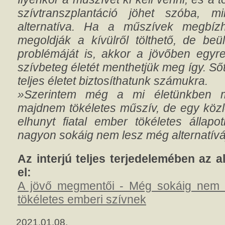
szívtranszplantáció jöhet szóba, mi
alternatíva. Ha a műszívek megbízh
megoldják a kívülről tölthető, de beül
problémáját is, akkor a jövőben egyr
szívbeteg életét menthetjük meg így. Ső
teljes életet biztosíthatunk számukra.
»Szerintem még a mi életünkben m
majdnem tökéletes műszív, de egy köz
elhunyt fiatal ember tökéletes állap
nagyon sokáig nem lesz még alternatívá
Az interjú teljes terjedelemében az a
el:
A jövő megmentői - Még sokáig nem le
tökéletes emberi szívnek
2021.01.08.